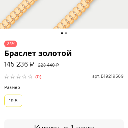
-35%
Браслет золотой
145 236 ₽
223 440 ₽
арт.
Б19219569
(0)
Размер
19,5