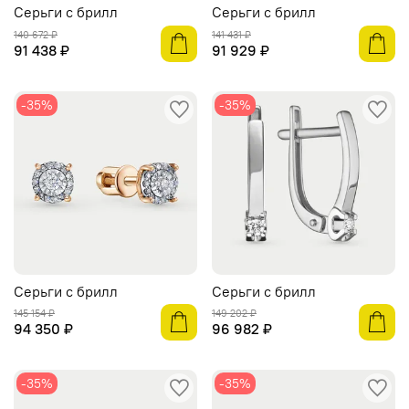
Серьги с брилл
Серьги с брилл
140 672 ₽
141 431 ₽
91 438 ₽
91 929 ₽
-35%
-35%
Серьги с брилл
Серьги с брилл
145 154 ₽
149 202 ₽
94 350 ₽
96 982 ₽
-35%
-35%