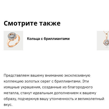
Смотрите также
Кольца с бриллиантами
Представляем вашему вниманию эксклюзивную
коллекцию золотых серег с бриллиантами. Эти
изящные украшения, созданные из благородного
металла, станут идеальным дополнением к вашему
образу, подчеркнув вашу утонченность и великолепный
вкус.