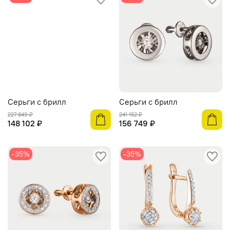
Серьги с брилл
Серьги с брилл
227 849 ₽
241 152 ₽
148 102 ₽
156 749 ₽
-35%
-35%