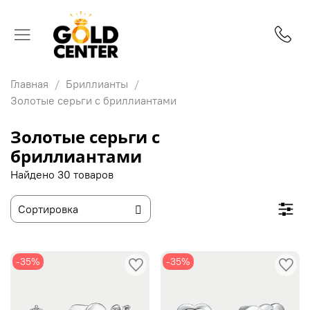
Главная
Бриллианты
Золотые серьги с бриллиантами
Золотые серьги с
бриллиантами
Найдено 30 товаров
-35%
-35%