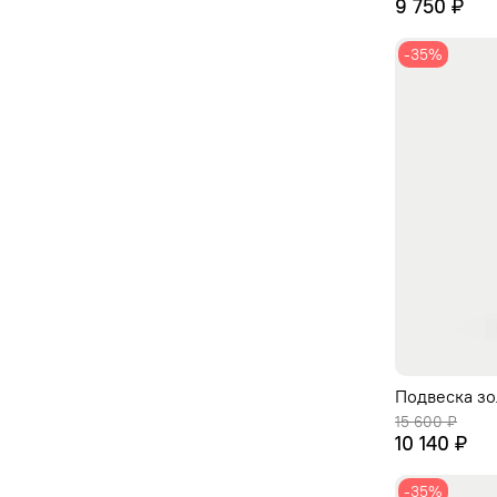
9 750 ₽
-35%
Подвеска зо
15 600 ₽
10 140 ₽
-35%