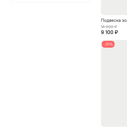
Подвеска зо
14 000 ₽
9 100 ₽
-35%