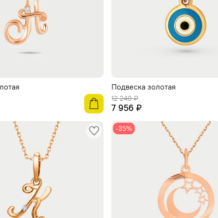
лотая
Подвеска золотая
12 240 ₽
7 956 ₽
-35%