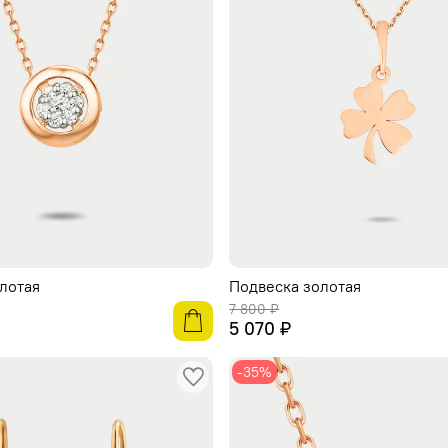
лотая
Подвеска золотая
7 800 ₽
5 070 ₽
-35%