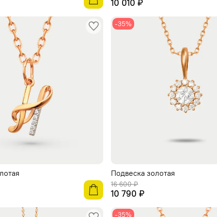
10 010 ₽
-35%
лотая
Подвеска золотая
16 600 ₽
10 790 ₽
-35%