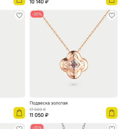
10 140 ₽
-35%
Подвеска золотая
17 000 ₽
11 050 ₽
-35%