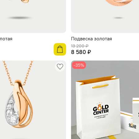
лотая
Подвеска золотая
13 200 ₽
8 580 ₽
-35%