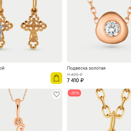
ой
Подвеска золотая
11 400 ₽
7 410 ₽
-35%