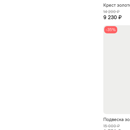
Крест золот
14 200 ₽
9 230 ₽
-35%
Подвеска зо
15 000 ₽