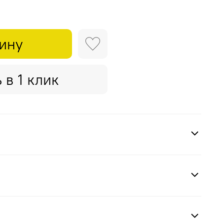
зину
 в 1 клик