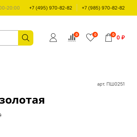
00-20:00
+7 (495) 970-82-82
+7 (985) 970-82-82
0
0
0
0 ₽
арт.
ПШ0251
золотая
₽