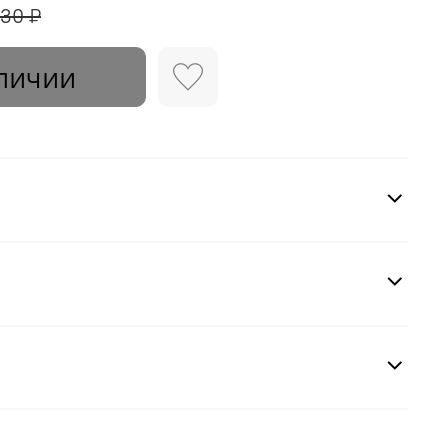
630 ₽
личии