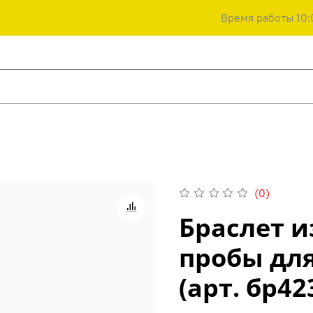
Время работы 10:
(0)
Браслет и
пробы дл
(арт. бр42