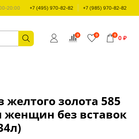
00-20:00
+7 (495) 970-82-82
+7 (985) 970-82-82
0
0
0
0 ₽
з желтого золота 585
я женщин без вставок
34л)