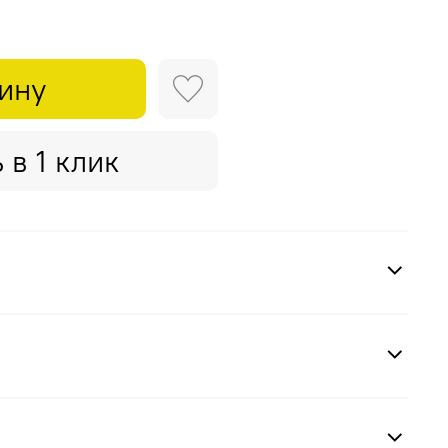
зину
 в 1 клик