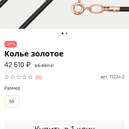
-35%
Колье золотое
42 510 ₽
65 400 ₽
арт.
7122к-2
(0)
Размер
55