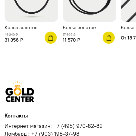
Колье золотое
Колье золотое
Колье
48 240 ₽
17 800 ₽
От
18 
31 356 ₽
11 570 ₽
Контакты
Интернет магазин: +7 (495) 970-82-82
Ломбард : +7 (903) 198-37-98