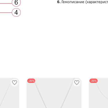
6.
Гемописание (характерист
ы
-35%
-35%