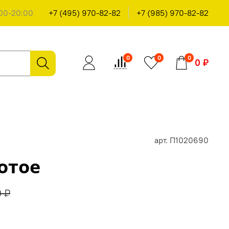
00-20:00
+7 (495) 970-82-82
+7 (985) 970-82-82
0
0
0
0 ₽
арт.
П1020690
отое
0 ₽