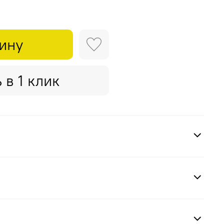
зину
 в 1 клик