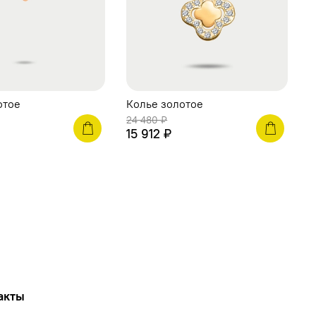
отое
Колье золотое
К
24 480 ₽
2
15 912 ₽
1
акты