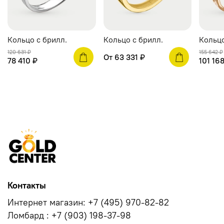
Кольцо c брилл.
Кольцо c брилл.
Кольцо
120 631 ₽
155 642 ₽
От
63 331 ₽
78 410 ₽
101 16
Контакты
Интернет магазин: +7 (495) 970-82-82
Ломбард : +7 (903) 198-37-98