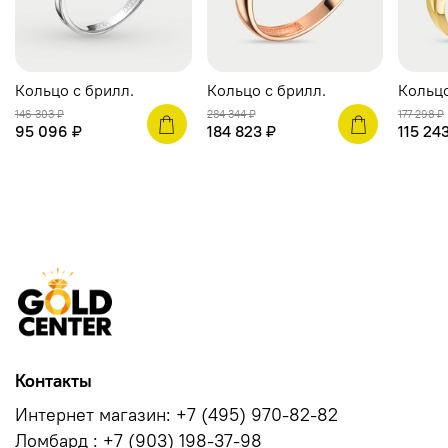
Кольцо c брилл.
Кольцо c брилл.
Кольцо
146 303 ₽
284 344 ₽
177 298 ₽
95 096 ₽
184 823 ₽
115 24
Контакты
Интернет магазин: +7 (495) 970-82-82
Ломбард : +7 (903) 198-37-98