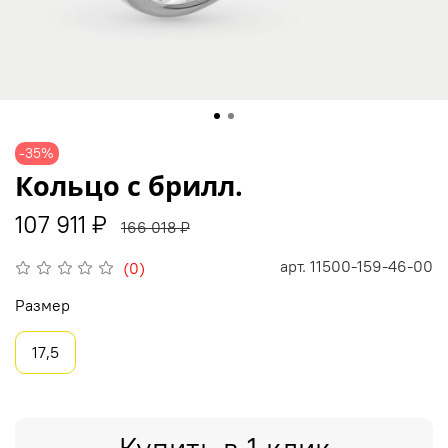
-35%
Кольцо c брилл.
107 911 ₽
166 018 ₽
арт.
11500-159-46-00
(0)
Размер
17,5