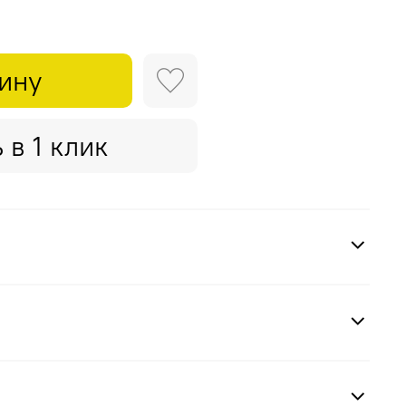
зину
 в 1 клик