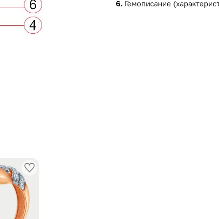
6.
Гемописание (характерист
ы