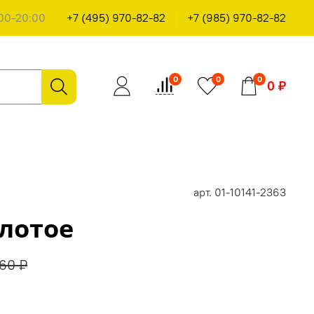
00-20:00
+7 (495) 970-82-82
+7 (985) 970-82-82
0
0
0
0 ₽
арт.
01-10141-2363
лотое
60 ₽