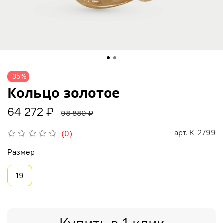
-35%
Кольцо золотое
64 272 ₽
98 880 ₽
арт.
К-2799
(0)
Размер
19