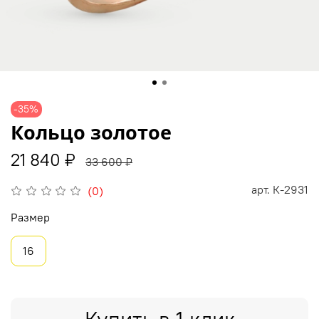
-35%
Кольцо золотое
21 840 ₽
33 600 ₽
арт.
К-2931
(0)
Размер
16