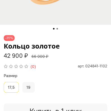
-35%
Кольцо золотое
42 900 ₽
66 000 ₽
арт.
024841-1102
(0)
Размер
17,5
19