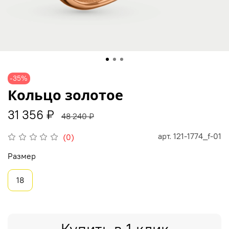
-35%
Кольцо золотое
31 356 ₽
48 240 ₽
арт.
121-1774_f-01
(0)
Размер
18