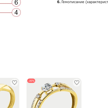
6.
Гемописание (характерист
ы
-35%