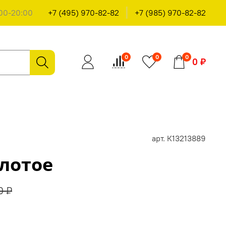
00-20:00
+7 (495) 970-82-82
+7 (985) 970-82-82
0
0
0
0 ₽
арт.
К13213889
лотое
0 ₽