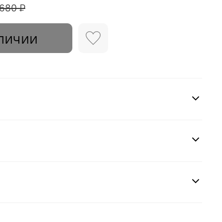
 680 ₽
личии