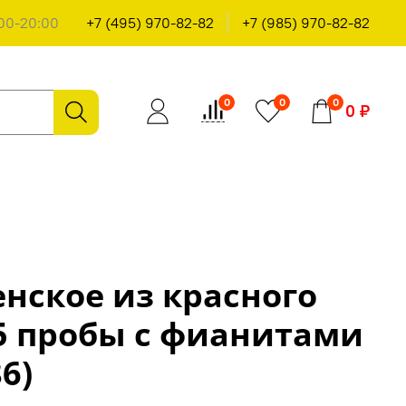
00-20:00
+7 (495) 970-82-82
+7 (985) 970-82-82
0
0
0
0 ₽
нское из красного
5 пробы с фианитами
86)