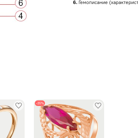
6.
Гемописание (характерист
ы
-35%