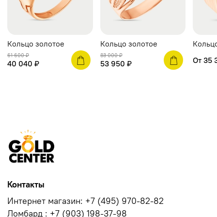
Кольцо золотое
Кольцо золотое
Кольц
61 600 ₽
83 000 ₽
От
35 
40 040 ₽
53 950 ₽
Контакты
Интернет магазин: +7 (495) 970-82-82
Ломбард : +7 (903) 198-37-98