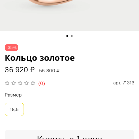
-35%
Кольцо золотое
36 920 ₽
56 800 ₽
арт.
71313
(0)
Размер
18,5