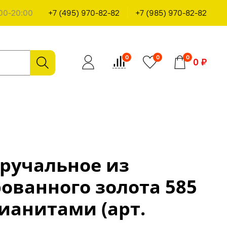
00-20:00
+7 (495) 970-82-82
+7 (985) 970-82-82
0
0
0
0 ₽
ручальное из
ованного золота 585
ианитами (арт.