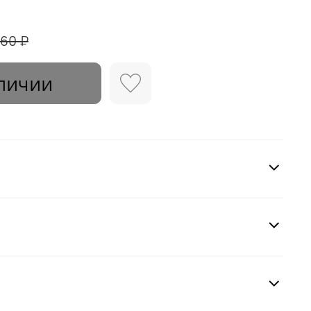
560 ₽
личии