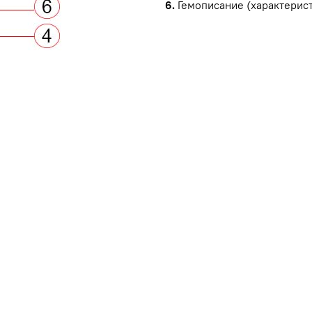
6.
Гемописание (характерист
ы