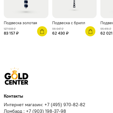
Подвеска золотая
Подвеска с брилл
Подвес
127 933 ₽
96 047 ₽
95 416 ₽
83 157 ₽
62 430 ₽
62 021
Контакты
Интернет магазин: +7 (495) 970-82-82
Ломбард : +7 (903) 198-37-98