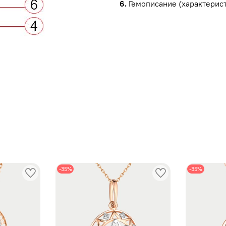
6.
Гемописание (характерист
ы
-35%
-35%