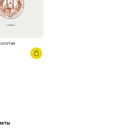
золотая
акты