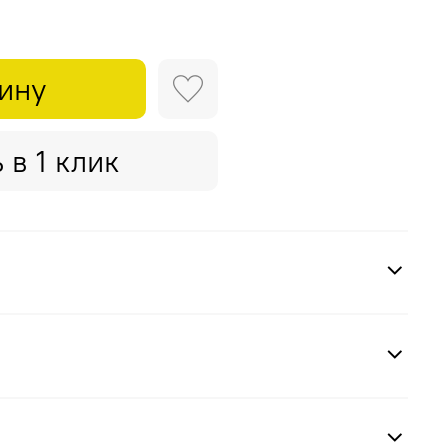
зину
 в 1 клик