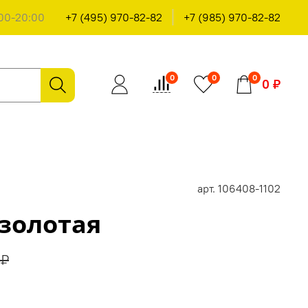
00-20:00
+7 (495) 970-82-82
+7 (985) 970-82-82
0
0
0
0 ₽
арт.
106408-1102
золотая
 ₽