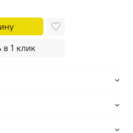
зину
 в 1 клик