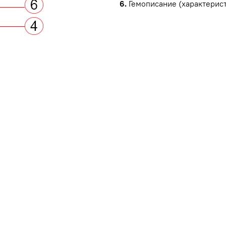
6.
Гемописание (характерист
ы