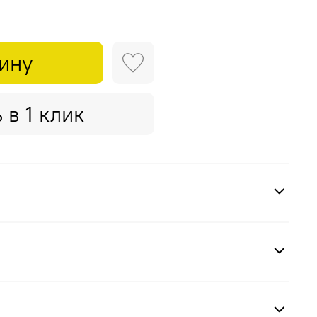
зину
 в 1 клик