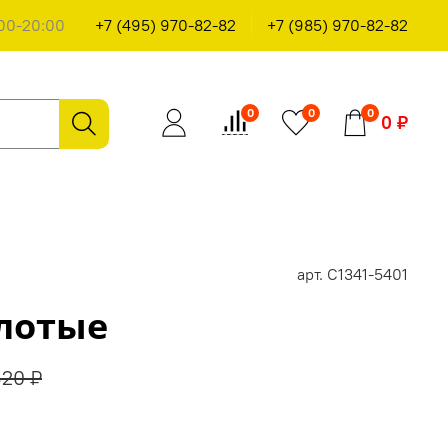
00-20:00
+7 (495) 970-82-82
+7 (985) 970-82-82
0
0
0
0 ₽
арт.
С1341-5401
олотые
320 ₽