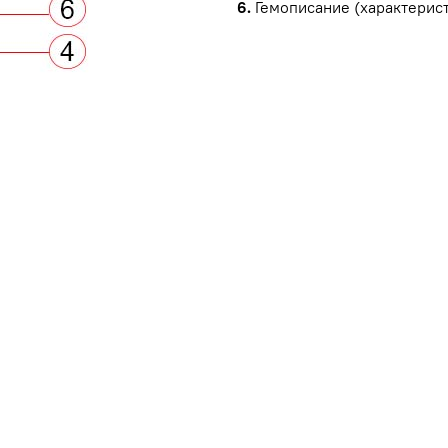
6.
Гемописание (характерист
ы