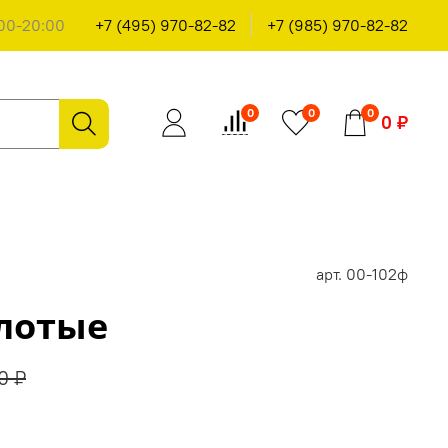
00-20:00
+7 (495) 970-82-82
+7 (985) 970-82-82
0
0
0
0 ₽
арт.
00-102ф
олотые
0 ₽