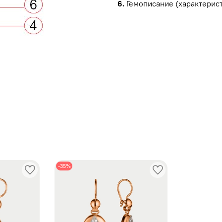
6.
Гемописание (характерист
ы
-35%