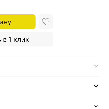
зину
 в 1 клик