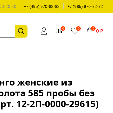
00-20:00
+7 (495) 970-82-82
+7 (985) 970-82-82
0
0
0
0 ₽
нго женские из
олота 585 пробы без
рт. 12-2П-0000-29615)