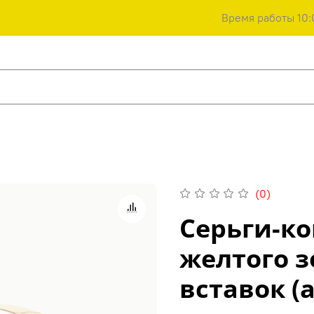
Время работы 10:
(0)
Серьги-ко
желтого з
вставок (а