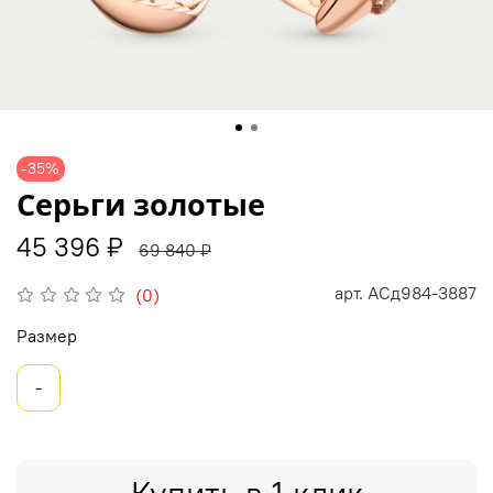
-35%
Серьги золотые
45 396 ₽
69 840 ₽
арт.
АСд984-3887
(0)
Размер
-