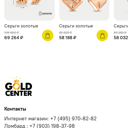
Серьги золотые
Серьги золотые
Серьг
106 560 ₽
89 520 ₽
89 280 ₽
69 264 ₽
58 188 ₽
58 032
Контакты
Интернет магазин: +7 (495) 970-82-82
Ломбард : +7 (903) 198-37-98