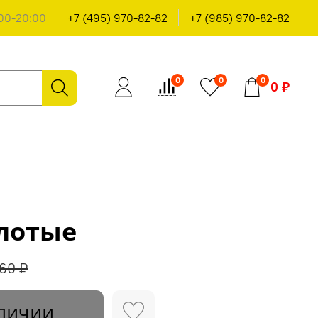
00-20:00
+7 (495) 970-82-82
+7 (985) 970-82-82
0
0
0
0 ₽
олотые
60 ₽
личии