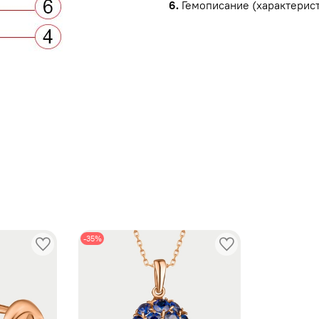
6.
Гемописание (характерист
ы
-35%