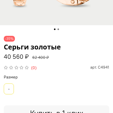
-35%
Серьги золотые
40 560 ₽
62 400 ₽
арт.
С4941
(0)
Размер
-