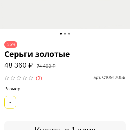
-35%
Серьги золотые
48 360 ₽
74 400 ₽
арт.
С10912059
(0)
Размер
-