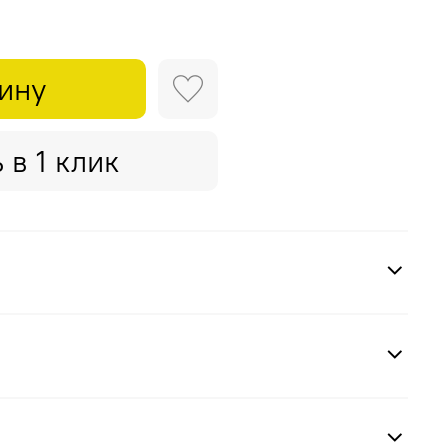
зину
 в 1 клик