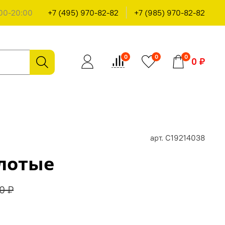
00-20:00
+7 (495) 970-82-82
+7 (985) 970-82-82
0
0
0
0 ₽
арт.
С19214038
олотые
0 ₽