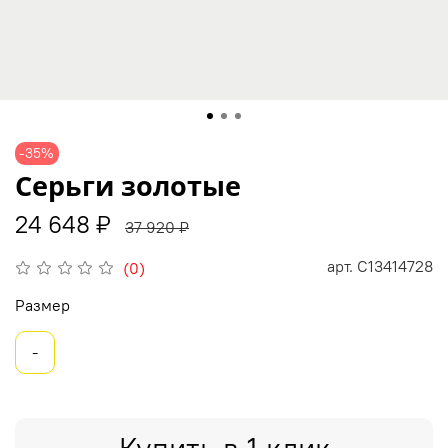
-35%
Серьги золотые
24 648 ₽
37 920 ₽
арт.
С13414728
(0)
Размер
-