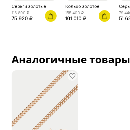
Серьги золотые
Кольцо золотое
Серь
116 800 ₽
155 400 ₽
79 44
75 920 ₽
101 010 ₽
51 6
Аналогичные товар