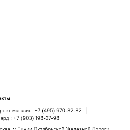
акты
рнет магазин: +7 (495) 970-82-82
ард : +7 (903) 198-37-98
осква, у.Линии Октябрьской Железной Дороги