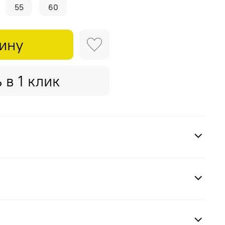
55
60
зину
 в 1 клик