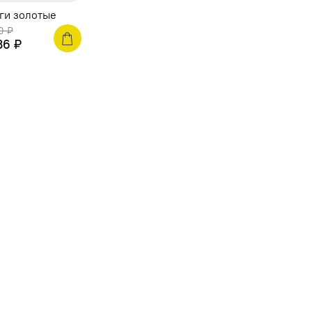
ги золотые
0 ₽
36 ₽
ы