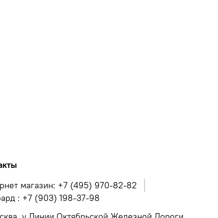
акты
рнет магазин: +7 (495) 970-82-82
ард : +7 (903) 198-37-98
осква, у.Линии Октябрьской Железной Дороги