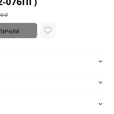
2-076ПГ)
00 ₽
личии