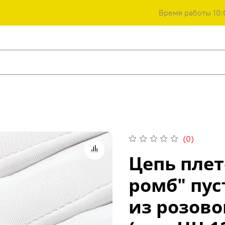
Время работы 10:
(0)
Цепь пле
ромб" пус
из розово