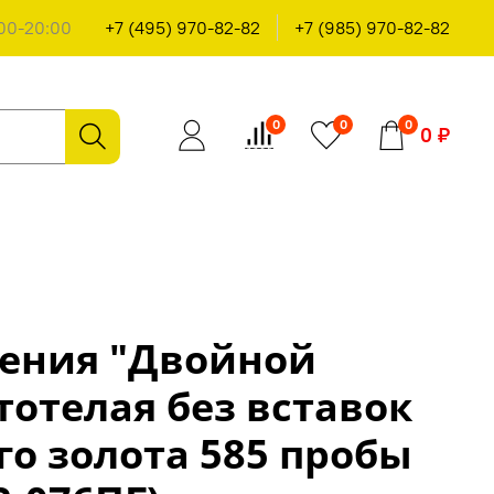
00-20:00
+7 (495) 970-82-82
+7 (985) 970-82-82
0
0
0
0 ₽
тения "Двойной
тотелая без вставок
го золота 585 пробы