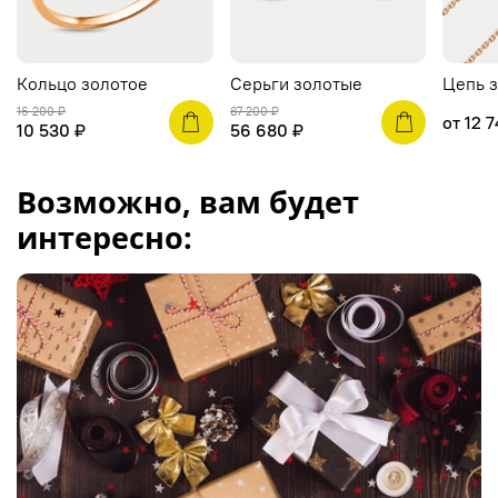
Кольцо золотое
Серьги золотые
Цепь з
16 200 ₽
87 200 ₽
от
12 7
10 530 ₽
56 680 ₽
Возможно, вам будет
интересно: